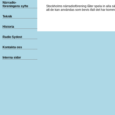
Närradio-
föreningens syfte
Stockholms närradioförening låter spela in alla 
att de kan användas som bevis ifall det har komm
Teknik
Historia
Radio Sydost
Kontakta oss
Interna sidor