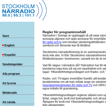
Regler för programinnehåll
Närradion i Sverige är uppbyggd så att varje sänd
Start
ansvarig utgivare och själv ansvarar för innehåll
för radio och tv
som beviljar sändningstillstånden. A
English
samfund och liknande kan få tillstånd.
Stockholms närradioförening är en sammanslutnin
Español
dock inte alla. Vi från Stockholms närradioförening
tillståndshavare i kommunen, oavsett om de är me
Sändningstider
Vad får sägas i närradion då? Närradion har till 
kanalerna inga krav på sig om opartiskhet och s
lagar: Yttrandefrihetsgrundlagen och Radio- och 
Alla program
Radio- och TV-lagen innehåller framför allt bes
bestämmelse om att man måste ange sin sändnings
Att lyssna
Granskningsnämnden för radio och TV
och GRN t
egna initiativ till granskning.
Webbradio
Yttrandefrihetsgrundlagen reglerar sådant som upp
förtal, olaga hot, brott mot tystnadsplikt, och att
Åklagare för brott mot Yttrandefrihetsgrundlagen 
Att sända
från allmänheten.